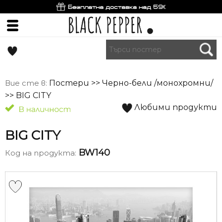
Безплатна доставка над 59€
Вие сте в:
Постери
>>
Черно-бели /монохромни/
>> BIG CITY
Любими продукти
BIG CITY
BW140
Код на продукта: