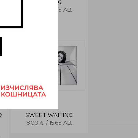
PLANT 6
8.00 €
/
15.65 ЛВ.
D
SWEET WAITING
8.00 €
/
15.65 ЛВ.