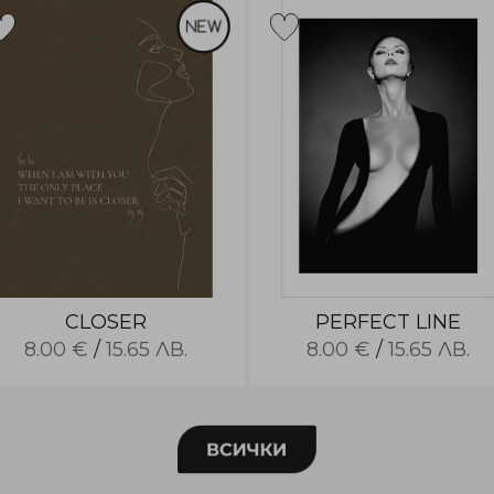
CLOSER
PERFECT LINE
8.00 €
/
15.65 ЛВ.
8.00 €
/
15.65 ЛВ.