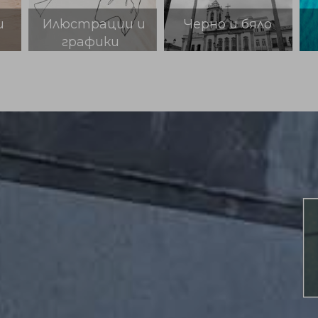
Илюстрации и
Черно и бяло
Прир
графики