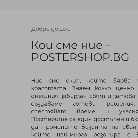
Добре дошли
Кои сме ние -
POSTERSHOP.BG
Ние сме екип, който вярва 
красотата. Знаем колко ценно
днешния забързан свят и затова
създаваме готови решени
спестяват време и улесня
Постерите са един достъпен и б
да промените визията на своя
който най-много резонира с