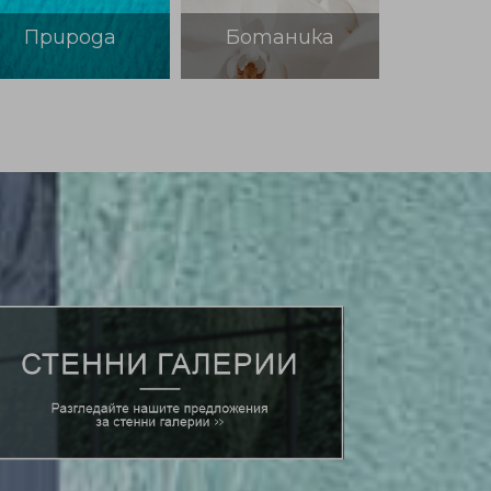
ода
Ботаника
Гастрономия