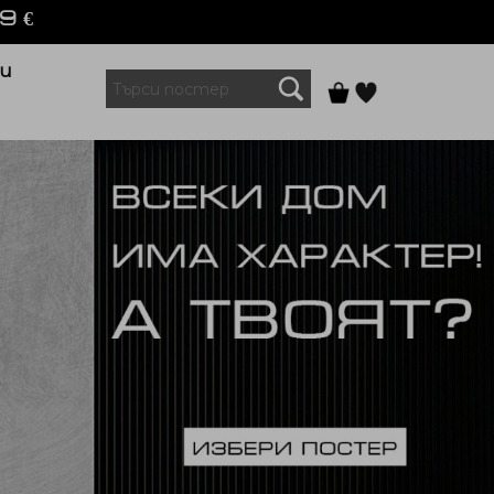
9 €
и