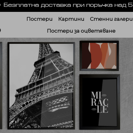
Безплатна доставка при поръчка над 5
Постери
Картини
Стенни галери
Постери за оцветяване