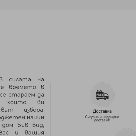
в силата на
 е времето в
 се стараем да
я, които ви
ват избора.
юджетен начин
 дом във вид,
 Вас и вашия