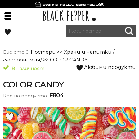
Безплатна доставка над 59€
Вие сте в:
Постери
>>
Храни и напитки /
гастрономия/
>> COLOR CANDY
Любими продукти
COLOR CANDY
F804
Код на продукта: