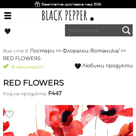
Безплатна доставка над 59€
Вие сте в:
Постери
>>
Флорални /ботаника/
>>
RED FLOWERS
Любими продукти
RED FLOWERS
F447
Код на продукта: