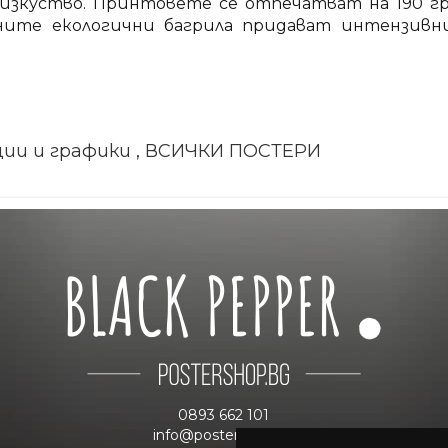
зкуство. Принтовете се отпечатват на 190 гр
лните екологични багрила придават интензивн
ии и графики , ВСИЧКИ ПОСТЕРИ
0893 662 101
info@postershop.bg