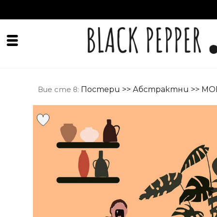
Вие сте в:
Постери
>>
Абстрактни
>> MO