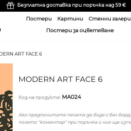
Безплатна доставка при поръчка над 59 €
Постери
Картини
Стенни галери
Постери за оцветяване
DERN ART FACE 6
MODERN ART FACE 6
МА024
Код на продукта:
Ако предпочитате печата да бъде с бял борд
полето "коментар" при поръчка и ние ще из