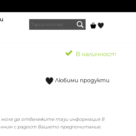
и
Любими продукти
, моля да отбележите тази информация в
пълним с радост вашето предпочитание.