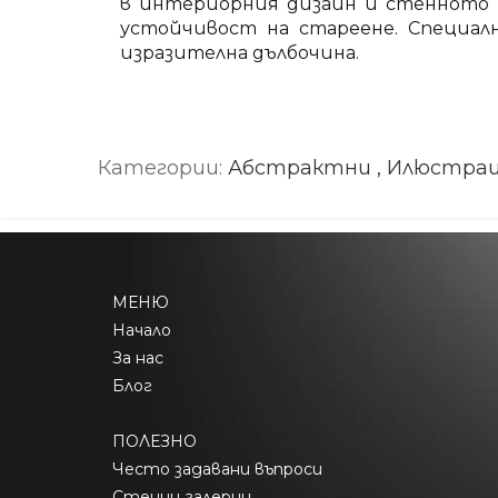
в интериорния дизайн и стенното и
устойчивост на стареене. Специа
изразителна дълбочина.
Категории:
Абстрактни , Илюстрац
МЕНЮ
Начало
За нас
Блог
ПОЛЕЗНО
Често задавани въпроси
Стенни галерии