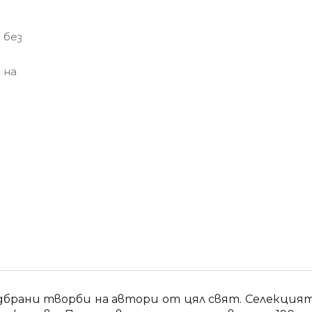
 без
 на
одбрани творби на автори от цял свят. Селекция