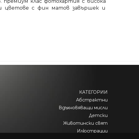
. премиум клас фотохартия с висока
и цветове с фин матов завършек и
КАТЕГОРИИ
Абстрактни
Вдъхновяващи мисли
Детски
Животински свят
Илюстрации
Персонализирани