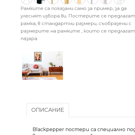
Рамките са показани само за пример, за да
улеснят избора ви. Постерите се предлагат
рамка, в стандартни размери, съобразени с
размерите на рамките , които се предлагат
пазара.
ОПИСАНИЕ
Blackpepper постери са специално п